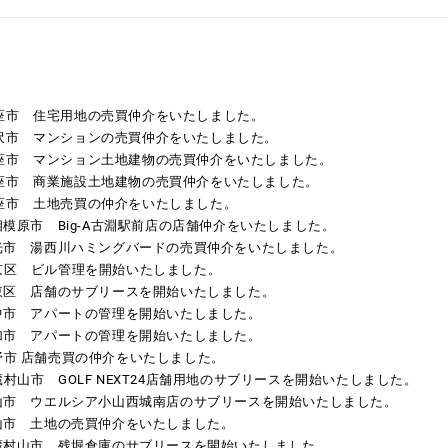
県新座市 住宅用地の売買仲介をいたしました。
県所沢市 マンションの売買仲介をいたしました。
県新座市 マンション土地建物の売買仲介をいたしました。
県新座市 商業施設土地建物の売買仲介をいたしました。
県新座市 土地売買の仲介をいたしました。
県相模原市 Big-A古淵駅前店の店舗仲介をいたしました。
日光市
湯西川ハミングバード
の売買仲介をいたしました。
文京区
ビル管理
を開始いたしました。
都台東区 店舗のサブリースを開始いたしました。
府中市
アパートの管理
を開始いたしました。
草加市
アパートの管理
を開始いたしました。
野市
店舗売買
の仲介をいたしました。
都武蔵村山市
GOLF NEXT24
店舗用地のサブリースを開始いたしました。
小山市
ウエルシア小山西城南店
のサブリースを開始いたしました。
県狭山市 土地の売買仲介をいたしました。
都武蔵村山市
残堀倉庫
のサブリースを開始いたしました。